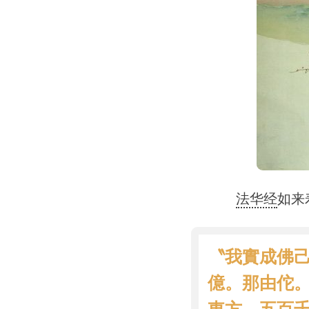
法华经
如来
〝我實成佛
億。那由佗