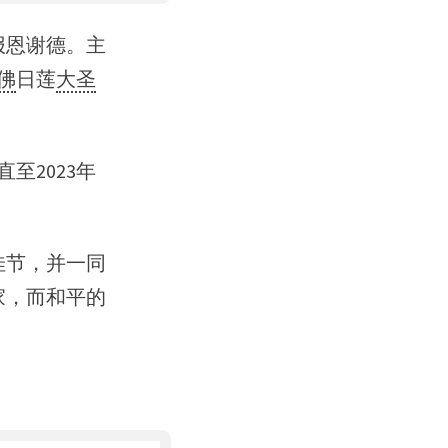
报恩谢德。主
佛
日莲
大圣
直至2023年
佳节，并一同
家，而和平的