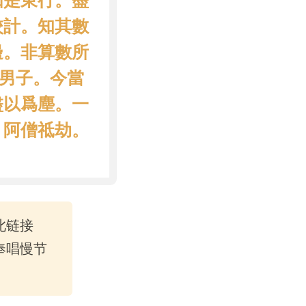
如是東行。盡
校計。知其數
邊。非算數所
善男子。今當
盡以爲塵。一
。阿僧祗劫。
此链接
奉唱慢节