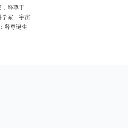
述，释尊于
科学家，宇宙
：释尊诞生