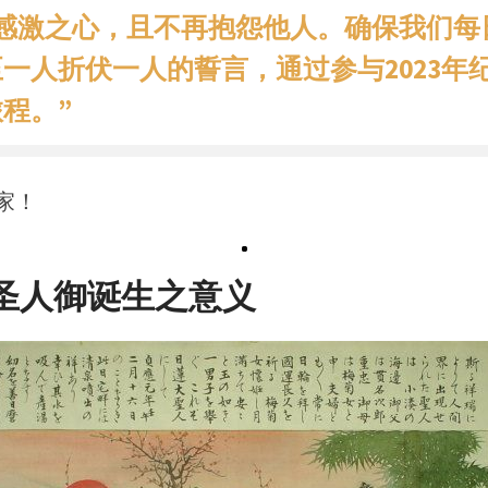
出感激之心，且不再抱怨他人。确保我们每
一人折伏一人的誓言，通过参与2023年
程。”
家！
圣人御诞生之意义