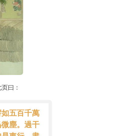
七页曰：
譬如五百千萬
爲微塵。過干