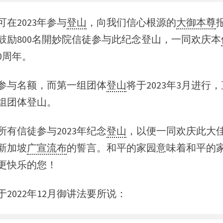
在2023年参与
登山
，向我们信心根源的
大御本尊
鼓励800名開妙院信徒参与此纪念登山，一同欢庆本
0周年。
参与名额
，而第一组团体
登山
将于2023年3月进行，
0组团体登山。
所有信徒参与2023年纪念
登山
，以便一同欢庆此大
新加坡
广宣流布
的誓言。和平的家园意味着和平的
更快乐的您！
2022年12月御讲法要所说：