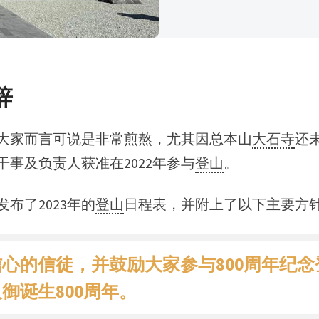
辞
大家而言可说是非常煎熬，尤其因总本山
大石寺
还
干事及负责人获准在2022年参与
登山
。
布了2023年的
登山
日程表，并附上了以下主要方
心的信徒，并鼓励大家参与800周年纪
御诞生800周年。