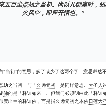
如來五百尘点劫之当初。尚以凡御座时，知
火风空，即座开悟也。”
白“当初”的意思，多了或少了这两个字，意思裁然
点劫之当初」与「
久远元初
」是同样意思。
大圣人
成
佛
的是「释迦如来」。但我们必须明白此「释迦
印度出生的释迦佛，而是指久远元初之本佛
日莲大