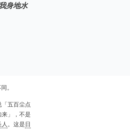
我身地水
不同。
说「五百尘点
如来」，不是
圣人
。这是
日