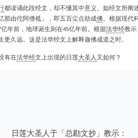
行
都读诵此段经文，却不懂其中意义。如经文所阐
亿那由佗阿僧祗」，即五百尘点劫成
佛
。根据现代
37亿年前，地球诞生则在45亿年前。根据
法华经
教示
生更久远。这是法华经文上解释迦佛成道之时。
没有在
法华经
文上出现的日莲
大圣人
又如何？
日莲大圣人于「总勘文抄」教示：