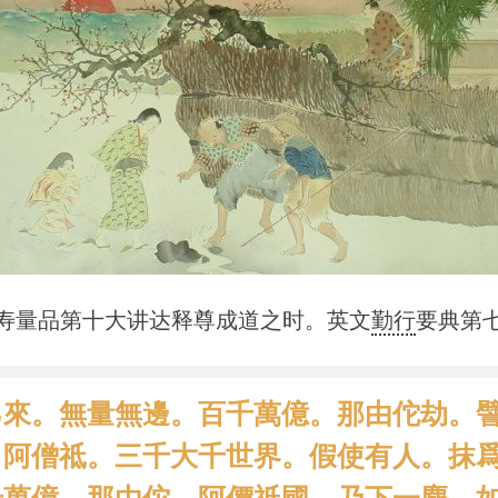
寿量品第十大讲达释尊成道之时。英文
勤行
要典第
己來。無量無邊。百千萬億。那由佗劫。
。阿僧祗。三千大千世界。假使有人。抹