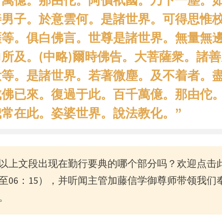
千萬億。那由佗。阿價祇國。乃下一塵。
善男子。於意雲何。是諸世界。可得思惟
薩等。俱白佛言。世尊是諸世界。無量無
所及。(中略)爾時佛告。大菩薩衆。諸
汝等。是諸世界。若著微塵。及不着者。
成佛已來。復過于此。百千萬億。那由佗
常在此。姿婆世界。說法教化。”
以上文段出现在勤行要典的哪个部分吗？欢迎
点击
至06：15），并听闻主管加藤信学御尊师带领我们
。