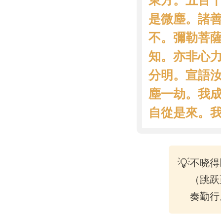
東方。五百
是微塵。諸
不。彌勒菩
知。亦非心力
分明。宣語
塵一劫。我
自從是來。我
💡
不晓得
（跳跃
奏勤行