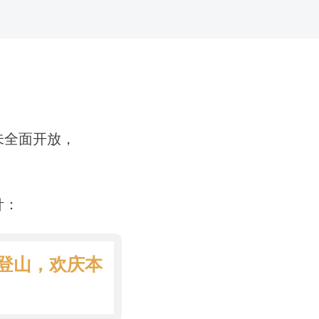
未全面开放，
针：
念登山，欢庆本