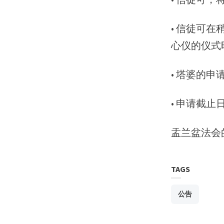
• 信徒可
心仪的仪式
• 塔婆的申
• 申请截止
盂兰盆法会
TAGS
公告