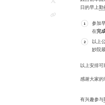
日的早上
勤
参加
在
完
以上
妙院
以上安排可
感谢大家的
有兴趣参与