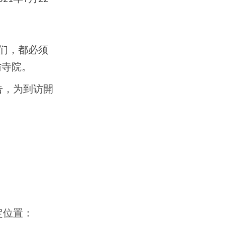
们，都必须
访寺院。
告
，为到访開
定位置：