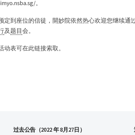
aimyo.nsba.sg/
。
定到座位的信徒，開妙院依然热心欢迎您继续通过 Fa
行
及
题目
会。
活动表可
在此链接
索取。
过去公告（2022 年 8月27日）