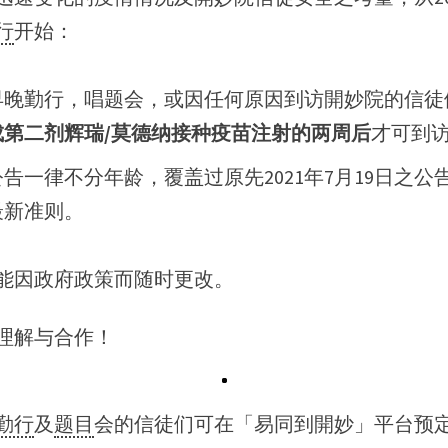
行
开始：
早晚勤行，唱题会，或因任何原因到访開妙院的信徒
成第二剂辉瑞/莫德纳接种疫苗注射的两周后
才可到
公告一律不分年龄，覆盖过
原先2021年7月19日之公
最新准则。
能因政府政策而随时更改。
理解与合作！
勤行
及
题目
会的信徒们可在「易同到開妙」平台预